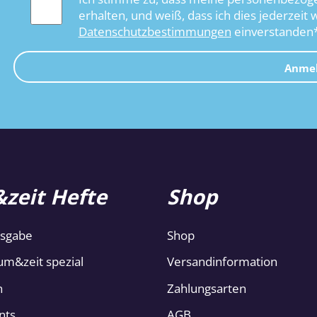
erhalten, und weiß, dass ich dies jederzeit 
Datenschutzbestimmungen
einverstanden
Anme
zeit Hefte
Shop
usgabe
Shop
um&zeit spezial
Versandinformation
n
Zahlungsarten
nts
AGB