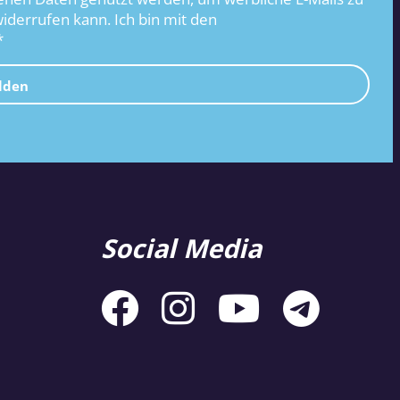
widerrufen kann. Ich bin mit den
*
lden
Social Media