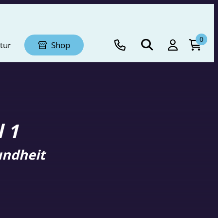
0
tur
Shop
 1
undheit