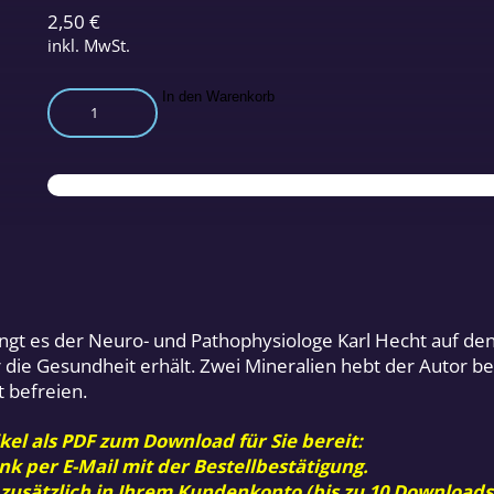
2,50
€
inkl. MwSt.
Naturmineralien
In den Warenkorb
Teil
1
Menge
ringt es der Neuro- und Pathophysiologe Karl Hecht auf de
ie Gesundheit erhält. Zwei Mineralien hebt der Autor bes
 befreien.
kel als PDF zum Download für Sie bereit:
nk per E-Mail mit der Bestellbestätigung.
 zusätzlich in Ihrem Kundenkonto (bis zu 10 Downloads