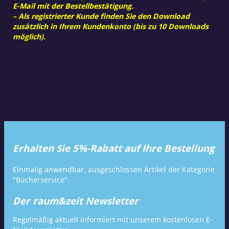
E-Mail mit der Bestellbestätigung.
– Als registrierter Kunde finden Sie den Download
zusätzlich in Ihrem Kundenkonto (bis zu 10 Downloads
möglich).
Erhalten Sie 5%-Rabatt auf Ihre Bestellung
Einmalig anwendbar, ausgeschlossen Artikel der Kategorie
"Bücherservice".
Der raum&zeit Newsletter
Regelmäßig aktuell informiert mit unserem kostenlosen E-