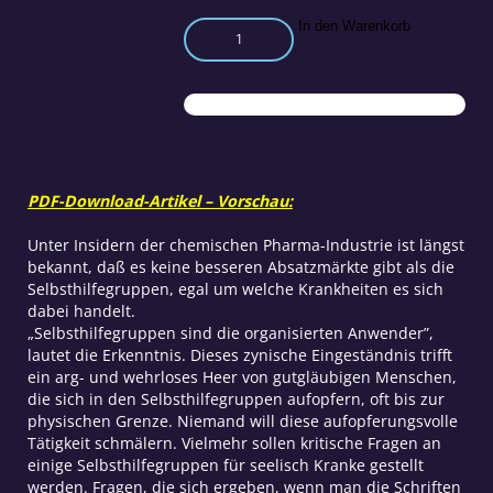
Organisierte
In den Warenkorb
Hilfe
für
seelisch
Kranke:
Wahre
Hilfe
oder
PDF-Download-Artikel – Vorschau:
Verkaufs-
Strategie?
Unter Insidern der chemischen Pharma-Industrie ist längst
Menge
bekannt, daß es keine besseren Absatzmärkte gibt als die
Selbsthilfegruppen, egal um welche Krankheiten es sich
dabei handelt.
„Selbsthilfegruppen sind die organisierten Anwender”,
lautet die Erkenntnis. Dieses zynische Eingeständnis trifft
ein arg- und wehrloses Heer von gutgläubigen Menschen,
die sich in den Selbsthilfegruppen aufopfern, oft bis zur
physischen Grenze. Niemand will diese aufopferungsvolle
Tätigkeit schmälern. Vielmehr sollen kritische Fragen an
einige Selbsthilfegruppen für seelisch Kranke gestellt
werden. Fragen, die sich ergeben, wenn man die Schriften