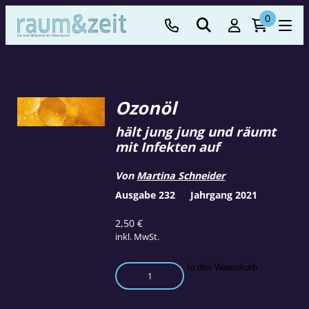
0
Ozonöl
hält jung jung und räumt
mit Infekten auf
Von
Martina Schneider
Ausgabe 232
Jahrgang 2021
2,50
€
inkl. MwSt.
Ozonöl
In den Warenkorb
Menge