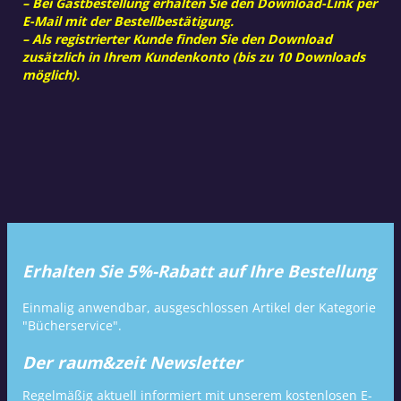
– Bei Gastbestellung erhalten Sie den Download-Link per
E-Mail mit der Bestellbestätigung.
– Als registrierter Kunde finden Sie den Download
zusätzlich in Ihrem Kundenkonto (bis zu 10 Downloads
möglich).
Erhalten Sie 5%-Rabatt auf Ihre Bestellung
Einmalig anwendbar, ausgeschlossen Artikel der Kategorie
"Bücherservice".
Der raum&zeit Newsletter
Regelmäßig aktuell informiert mit unserem kostenlosen E-