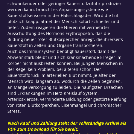
schwankender oder geringer Sauerstoffzufuhr produziert
werden kann, braucht es Anpassungssysteme wie
Sauerstoffsensoren in der Halsschlagader. Wird die Luft
plötzlich knapp, atmet der Mensch sofort schneller und
tiefer. Zudem reagieren die Nieren mit vermehrter
Ausschu ttung des Hormons Erythropoetin, das die
Bildung neuer roter Blutkörperchen anregt, die ihrerseits
Sauerstoff in Zellen und Organe transportieren.
Auch das Immunsystem benötigt Sauerstoff, damit die
Abwehr stark bleibt und sich krankmachende Erreger im
Körper nicht ausbreiten können. Bei jungen Menschen in
der Regel kein Problem, bei älteren schon: Der
Sauerstoffdruck im arteriellen Blut nimmt, je älter der
Mensch wird, langsam ab, wodurch die Zellen beginnen,
an Mangelversorgung zu leiden. Die häufigsten Ursachen
sind Erkrankungen im Herz-Kreislauf-System,
Arteriosklerose, verminderte Bildung oder gestörte Reifung
von roten Blutkörperchen, Eisenmangel und chronischer
Stress.
Nach Kauf und Zahlung steht der vollständige Artikel als
PDF zum Download für Sie bereit: