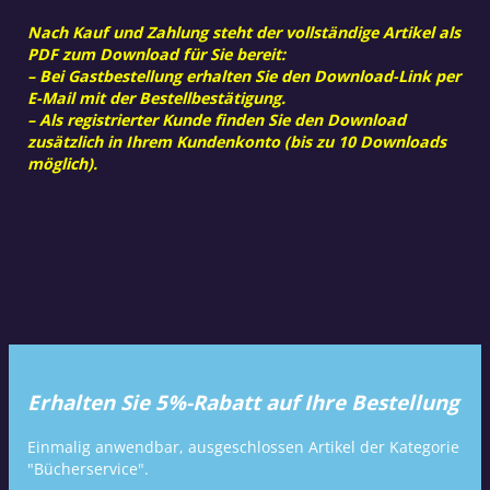
Nach Kauf und Zahlung steht der vollständige Artikel als
PDF zum Download für Sie bereit:
– Bei Gastbestellung erhalten Sie den Download-Link per
E-Mail mit der Bestellbestätigung.
– Als registrierter Kunde finden Sie den Download
zusätzlich in Ihrem Kundenkonto (bis zu 10 Downloads
möglich).
Erhalten Sie 5%-Rabatt auf Ihre Bestellung
Einmalig anwendbar, ausgeschlossen Artikel der Kategorie
"Bücherservice".