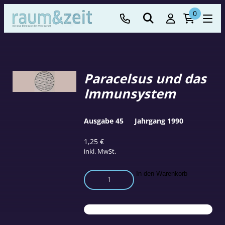
0
Paracelsus und das
Immunsystem
Ausgabe 45
Jahrgang 1990
1,25
€
inkl. MwSt.
Paracelsus
In den Warenkorb
und
das
Immunsystem
Menge