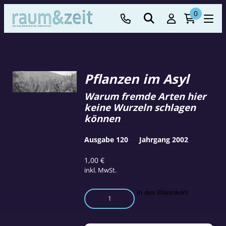
0
Pflanzen im Asyl
Warum fremde Arten hier
keine Wurzeln schlagen
können
Ausgabe 120
Jahrgang 2002
1,00
€
inkl. MwSt.
Pflanzen
In den Warenkorb
im
Asyl
Menge