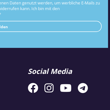
nen Daten genutzt werden, um werbliche E-Mails zu
widerrufen kann. Ich bin mit den
*
lden
Social Media