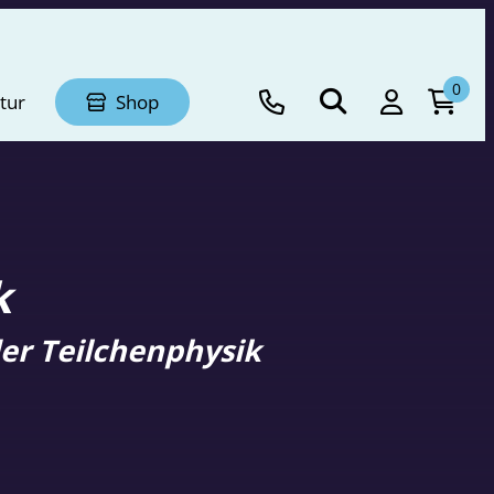
0
tur
Shop
k
er Teilchenphysik