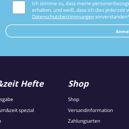
Ich stimme zu, dass meine personenbezoge
erhalten, und weiß, dass ich dies jederzeit 
Datenschutzbestimmungen
einverstanden
Anme
zeit Hefte
Shop
usgabe
Shop
um&zeit spezial
Versandinformation
n
Zahlungsarten