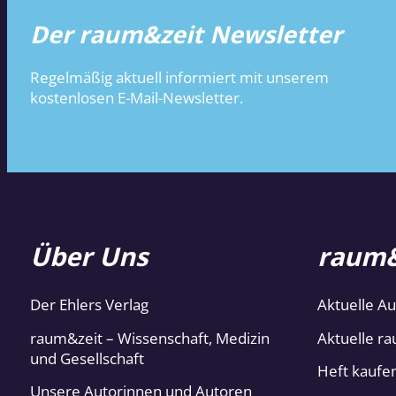
Der raum&zeit Newsletter
Regelmäßig aktuell informiert mit unserem
kostenlosen E-Mail-Newsletter.
Über Uns
raum&
Der Ehlers Verlag
Aktuelle A
raum&zeit – Wissenschaft, Medizin
Aktuelle ra
und Gesellschaft
Heft kaufe
Unsere Autorinnen und Autoren