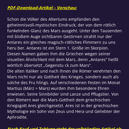
PDF-Download-Artikel – Vorschau:
Schon die Völker des Altertums empfanden den
geheimnisvoll-mystischen Eindruck, der von dem rötlich
funkelnden Glanz des Mars ausgeht. Unter den Tausenden
mit bloßem Auge sichtbaren Gestirnen strahlt nur der
Antares ein gleiches magisch-rötliches Flimmern zu uns
heru ber. Antares ist ein Stern 1. Größe im Skorpion.
Diesen Namen gaben ihm die Griechen wegen seiner
visuellen Ähnlichkeit mit dem Mars, denn „Antares“ heißt
wörtlich übersetzt „Gegenstu ck zum Mars“.
Die alten Italiker und nach ihnen die Römer verehrten den
Mars nicht nur als Gottheit des Krieges, sondern auch als
solche des Fru hlings. Auf verschiedenen Festen im Monat
Martius (März = Mars) wurden ihm besondere Ehren
erwiesen. Seine Sinnbilder sind Lanze und Pflugstier. Von
den Römern war die Mars-Gottheit dem griechischen
Kriegsgott Ares gleichgesetzt. Ares ist in der griechischen
Mythologie ein Sohn von Zeus und Hera und Geliebter der
Aphrodite.
Nach Kauf und Zahlung steht der vollständige Artikel als