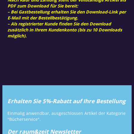
PDF zum Download für Sie bereit:
– Bei Gastbestellung erhalten Sie den Download-Link per
E-Mail mit der Bestellbestätigung.
– Als registrierter Kunde finden Sie den Download
zusätzlich in Ihrem Kundenkonto (bis zu 10 Downloads
möglich).
Erhalten Sie 5%-Rabatt auf Ihre Bestellung
Einmalig anwendbar, ausgeschlossen Artikel der Kategorie
"Bücherservice".
Der raum&zeit Newsletter