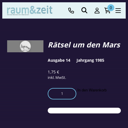
0
Rätsel um den Mars
Ausgabe 14
Jahrgang 1985
1,75
€
inkl. MwSt.
Rätsel
In den Warenkorb
um
den
Mars
Menge