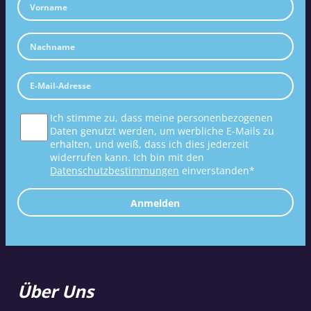
Ich stimme zu, dass meine personenbezogenen
Daten genutzt werden, um werbliche E-Mails zu
erhalten, und weiß, dass ich dies jederzeit
widerrufen kann. Ich bin mit den
Datenschutzbestimmungen
einverstanden*
Anmelden
Über Uns