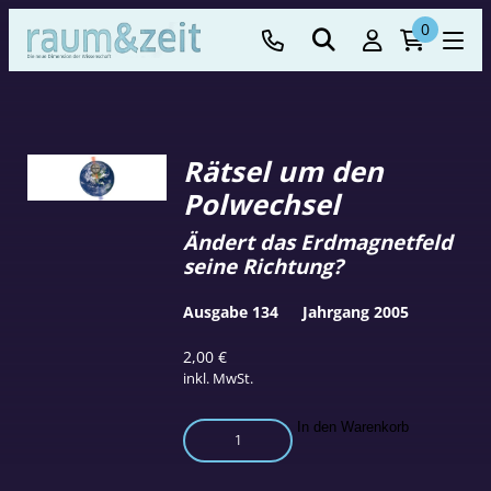
0
Rätsel um den
Polwechsel
Ändert das Erdmagnetfeld
seine Richtung?
Ausgabe 134
Jahrgang 2005
2,00
€
inkl. MwSt.
Rätsel
In den Warenkorb
um
den