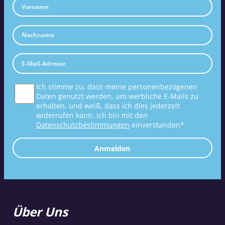
Ich stimme zu, dass meine personenbezogenen
Daten genutzt werden, um werbliche E-Mails zu
erhalten, und weiß, dass ich dies jederzeit
widerrufen kann. Ich bin mit den
Datenschutzbestimmungen
einverstanden*
Anmelden
Über Uns