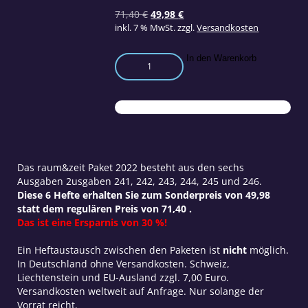
Ursprünglicher
Aktueller
71,40
€
49,98
€
Preis
Preis
inkl. 7 % MwSt.
zzgl.
Versandkosten
war:
ist:
71,40 €
49,98 €.
raum&zeit
In den Warenkorb
Paket
2023
Ausgabe
241-
246
Menge
Das raum&zeit Paket 2022 besteht aus den sechs
Ausgaben 2usgaben 241, 242, 243, 244, 245 und 246.
Diese 6 Hefte erhalten Sie zum Sonderpreis von 49,98
statt dem regulären Preis von 71,40 .
Das ist eine Ersparnis von 30 %!
Ein Heftaustausch zwischen den Paketen ist
nicht
möglich.
In Deutschland ohne Versandkosten. Schweiz,
Liechtenstein und EU-Ausland zzgl. 7,00 Euro.
Versandkosten weltweit auf Anfrage. Nur solange der
Vorrat reicht.