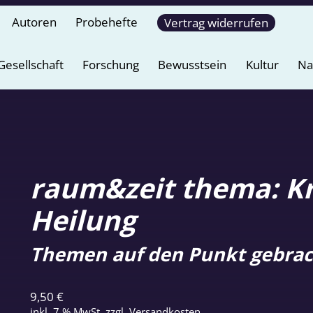
Autoren
Probehefte
Vertrag widerrufen
Gesellschaft
Forschung
Bewusstsein
Kultur
Na
raum&zeit thema: K
Heilung
Themen auf den Punkt gebrac
9,50
€
inkl. 7 % MwSt.
zzgl.
Versandkosten