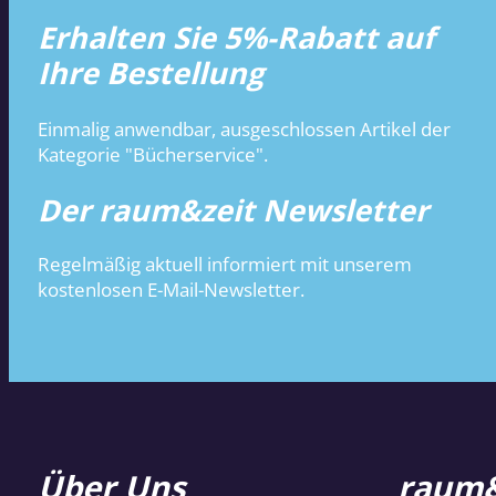
Erhalten Sie 5%-Rabatt auf
Ihre Bestellung
Einmalig anwendbar, ausgeschlossen Artikel der
Kategorie "Bücherservice".
Der raum&zeit Newsletter
Regelmäßig aktuell informiert mit unserem
kostenlosen E-Mail-Newsletter.
Über Uns
raum&