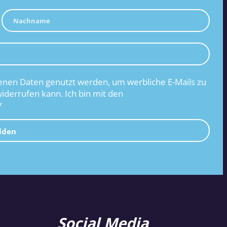
nen Daten genutzt werden, um werbliche E-Mails zu
widerrufen kann. Ich bin mit den
*
lden
Social Media