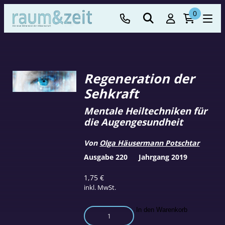
0
Regeneration der
Sehkraft
Mentale Heiltechniken für
die Augengesundheit
Von
Olga Häusermann Potschtar
Ausgabe 220
Jahrgang 2019
1,75
€
inkl. MwSt.
Regeneration
In den Warenkorb
der