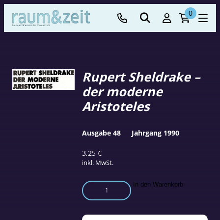
0
Rupert Sheldrake –
der moderne
Aristoteles
Ausgabe 48
Jahrgang 1990
3,25
€
inkl. MwSt.
Rupert
In den Warenkorb
Sheldrake
–
der