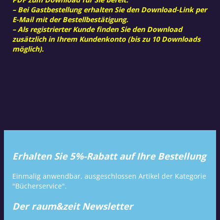
– Bei Gastbestellung erhalten Sie den Download-Link per
E-Mail mit der Bestellbestätigung.
– Als registrierter Kunde finden Sie den Download
zusätzlich in Ihrem Kundenkonto (bis zu 10 Downloads
möglich).
Erhalten Sie 5%-Rabatt auf Ihre Bestellung
Einmalig anwendbar, ausgeschlossen Artikel der Kategorie
"Bücherservice".
Der raum&zeit Newsletter