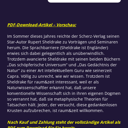
moderne
Aristoteles
Menge
PDF-Download-Artikel – Vorschau:
Im Sommer dieses Jahres reichte der Scherz-Verlag seinen
Star-Autor Rupert Sheldrake zu Vorträgen und Seminaren
herum. Die Sprachbarriere (Sheldrake ist Engländer)
erwies sich dabei gelegentlich als unüberwindlich.
Trotzdem avancierte Sheldrake mit seinen beiden Büchern
„Das schöpferische Universum“ und „Das Gedächtnis der
Natur“ zu einer Art intellektuellem Guru wie seinerzeit
Capra. Völlig zu unrecht, wie wir wissen. Trotzdem ist
Sheldrake für raum&zeit interessant, weil er als
Naturwissenschaftler erkannt hat, daß unsere
konventionelle Wissenschaft sich in ihren eigenen Dogmen
so verrannt hat, daß sie metaphysische Theorien für
Tatsachen hält. Jeder, der versucht, diese gedankenlosen
Krusten aufzubrechen, ist raum&zeit willkommen.
Nach Kauf und Zahlung steht der vollständige Artikel als
PDF zum Download für Sie bereit: