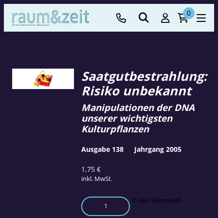
0
Saatgutbestrahlung:
Risiko unbekannt
Manipulationen der DNA
unserer wichtigsten
Kulturpflanzen
Ausgabe 138
Jahrgang 2005
1,75
€
inkl. MwSt.
Saatgutbestrahlung:
In den Warenkorb
Risiko