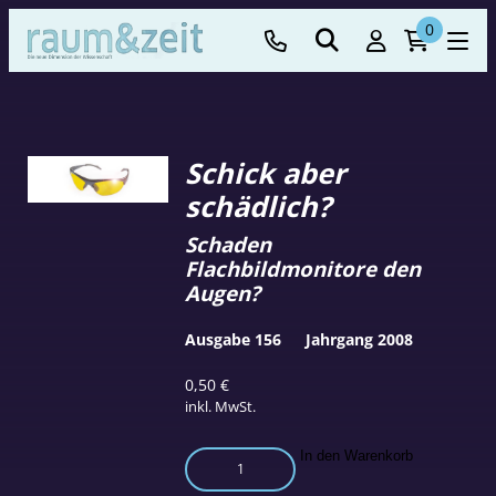
0
Schick aber
schädlich?
Schaden
Flachbildmonitore den
Augen?
Ausgabe 156
Jahrgang 2008
0,50
€
inkl. MwSt.
Schick
In den Warenkorb
aber