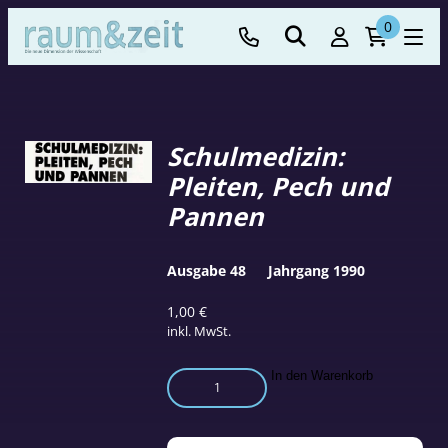
0
Schulmedizin:
Pleiten, Pech und
Pannen
Ausgabe 48
Jahrgang 1990
1,00
€
inkl. MwSt.
Schulmedizin:
In den Warenkorb
Pleiten,
Pech
und