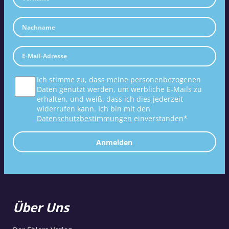
Ich stimme zu, dass meine personenbezogenen
Daten genutzt werden, um werbliche E-Mails zu
erhalten, und weiß, dass ich dies jederzeit
widerrufen kann. Ich bin mit den
Datenschutzbestimmungen
einverstanden*
Anmelden
Über Uns