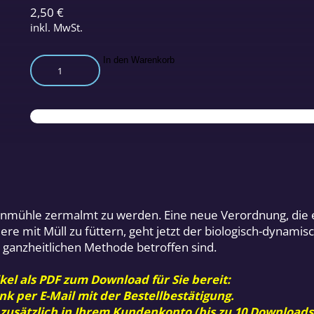
2,50
€
inkl. MwSt.
Schutz-
In den Warenkorb
Attacke
auf
Bio-
Landbau
Menge
mühle zermalmt zu werden. Eine neue Verordnung, die eig
Tiere mit Müll zu füttern, geht jetzt der biologisch-dynami
 ganzheitlichen Methode betroffen sind.
kel als PDF zum Download für Sie bereit:
nk per E-Mail mit der Bestellbestätigung.
 zusätzlich in Ihrem Kundenkonto (bis zu 10 Downloads