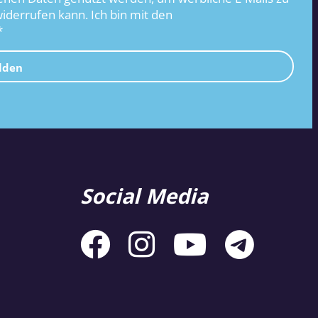
widerrufen kann. Ich bin mit den
*
lden
Social Media