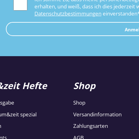
erhalten, und weiß, dass ich dies jederzeit 
Datenschutzbestimmungen
einverstanden
Anme
zeit Hefte
Shop
usgabe
Shop
um&zeit spezial
Versandinformation
n
Zahlungsarten
nts
AGB