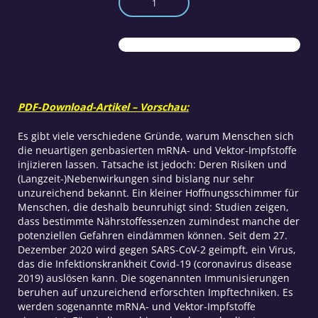
vor
dem
'Schutz'
Menge
PDF-Download-Artikel – Vorschau:
Es gibt viele verschiedene Gründe, warum Menschen sich
die neuartigen genbasierten mRNA- und Vektor-Impfstoffe
injizieren lassen. Tatsache ist jedoch: Deren Risiken und
(Langzeit-)Nebenwirkungen sind bislang nur sehr
unzureichend bekannt. Ein kleiner Hoffnungsschimmer für
Menschen, die deshalb beunruhigt sind: Studien zeigen,
dass bestimmte Nährstoffessenzen zumindest manche der
potenziellen Gefahren eindämmen können. Seit dem 27.
Dezember 2020 wird gegen SARS-CoV-2 geimpft, ein Virus,
das die Infektionskrankheit Covid-19 (coronavirus disease
2019) auslösen kann. Die sogenannten Immunisierungen
beruhen auf unzureichend erforschten Impftechniken. Es
werden sogenannte mRNA- und Vektor-Impfstoffe