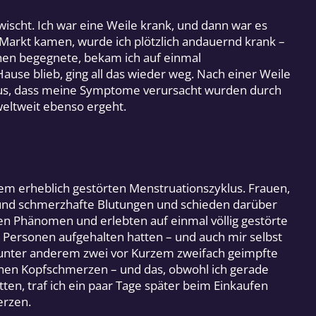
ischt. Ich war eine Weile krank, und dann war es
 Markt kamen, wurde ich plötzlich andauernd krank –
hen begegnete, bekam ich auf einmal
use blieb, ging all das wieder weg. Nach einer Weile
eraus, dass meine Symptome verursacht wurden durch
eltweit ebenso ergeht.
em erheblich gestörten Menstruationszyklus. Frauen,
e und schmerzhafte Blutungen und schieden darüber
n Phänomen und erlebten auf einmal völlig gestörte
n Personen aufgehalten hatten – und auch mir selbst
h unter anderem zwei vor Kurzem zweifach geimpfte
schen Kopfschmerzen – und das, obwohl ich gerade
ten, traf ich ein paar Tage später beim Einkaufen
erzen.