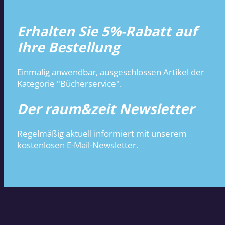
Erhalten Sie 5%-Rabatt auf
Ihre Bestellung
Einmalig anwendbar, ausgeschlossen Artikel der
Kategorie "Bücherservice".
Der raum&zeit Newsletter
Regelmäßig aktuell informiert mit unserem
kostenlosen E-Mail-Newsletter.