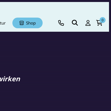
0
tur
Shop
wirken