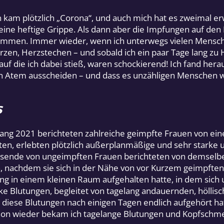
am plötzlich „Corona“, und auch mich hat es zweimal erw
 eine heftige Grippe. Als dann aber die Impfungen auf den
genommen. Immer wieder, wenn ich unterwegs vielen Mensc
en, Herzstechen – und sobald ich ein paar Tage lang zu Ha
 auf die ich dabei stieß, waren schockierend! Ich fand h
n Atem ausscheiden – und dass es unzähligen Menschen w
s
ang 2021 berichteten zahlreiche geimpfte Frauen von ein
tten, erlebten plötzlich außerplanmäßige und sehr stark
usende von ungeimpften Frauen berichteten von demselbe
en, nachdem sie sich in der Nähe von vor Kurzem geimpfte
ng in einem kleinen Raum aufgehalten hatte, in dem sic
arke Blutungen, begleitet von tagelang andauernden, hölli
 diese Blutungen nach einigen Tagen endlich aufgehört hat
chon wieder bekam ich tagelange Blutungen und Kopfschm