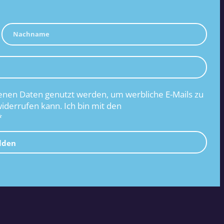
nen Daten genutzt werden, um werbliche E-Mails zu
widerrufen kann. Ich bin mit den
*
lden