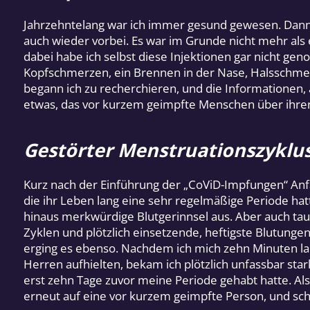
Jahrzehntelang war ich immer gesund gewesen. Dann k
auch wieder vorbei. Es war im Grunde nicht mehr als
dabei habe ich selbst diese Injektionen gar nicht 
Kopfschmerzen, ein Brennen in der Nase, Halsschmerz
begann ich zu recherchieren, und die Informationen,
etwas, das vor kurzem geimpfte Menschen über ihre
Gestörter Menstruationszyklu
Kurz nach der Einführung der „CoViD-Impfungen“ Anf
die ihr Leben lang eine sehr regelmäßige Periode ha
hinaus merkwürdige Blutgerinnsel aus. Aber auch ta
Zyklen und plötzlich einsetzende, heftigste Blutung
erging es ebenso. Nachdem ich mich zehn Minuten la
Herren aufhielten, bekam ich plötzlich unfassbar st
erst zehn Tage zuvor meine Periode gehabt hatte. Als
erneut auf eine vor kurzem geimpfte Person, und s