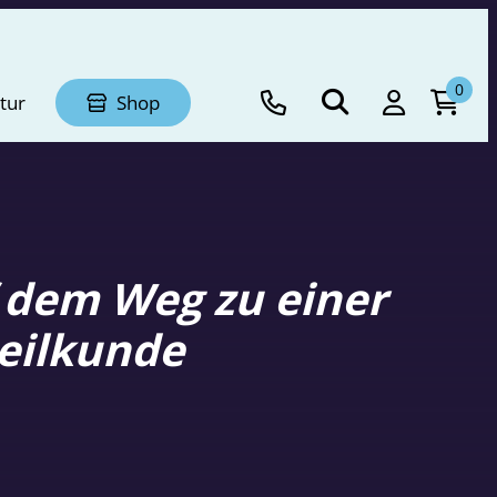
0
tur
Shop
f dem Weg zu einer
heilkunde