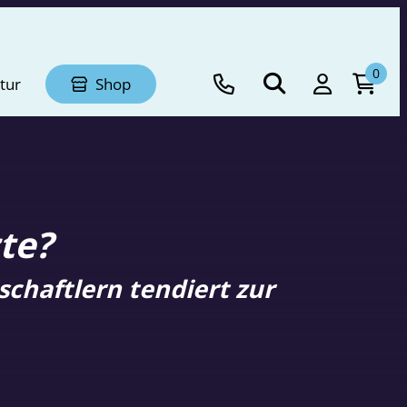
0
tur
Shop
te?
chaftlern tendiert zur