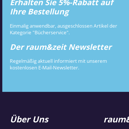
Erhalten Sie 5%-Rabatt auf
Ihre Bestellung
Einmalig anwendbar, ausgeschlossen Artikel der
Kategorie "Bücherservice".
Der raum&zeit Newsletter
Regelmäßig aktuell informiert mit unserem
kostenlosen E-Mail-Newsletter.
Über Uns
raum&