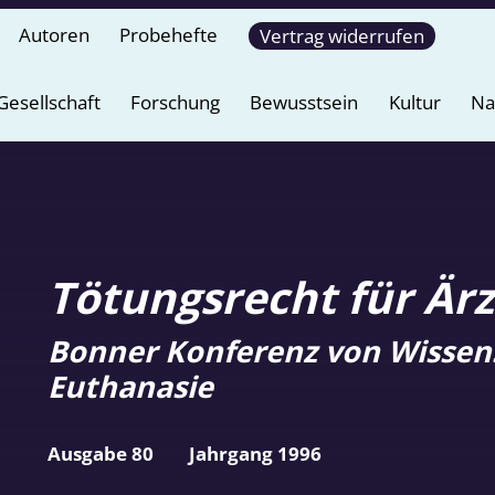
Autoren
Probehefte
Vertrag widerrufen
Gesellschaft
Forschung
Bewusstsein
Kultur
Na
Tötungsrecht für Ärz
Bonner Konferenz von Wissens
Euthanasie
Ausgabe 80
Jahrgang 1996