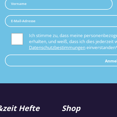
Ich stimme zu, dass meine personenbezoge
erhalten, und weiß, dass ich dies jederzeit 
Datenschutzbestimmungen
einverstanden
Anme
zeit Hefte
Shop