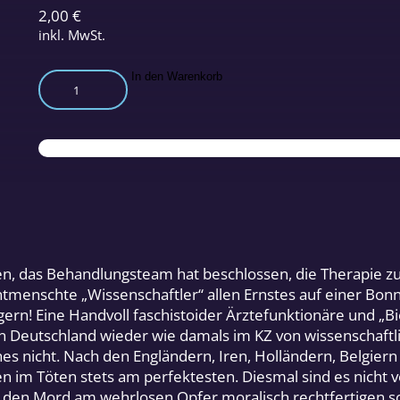
2,00
€
inkl. MwSt.
Tötungsrecht
In den Warenkorb
für
Ärzte?
Menge
en, das Behandlungsteam hat beschlossen, die Therapie zu
ntmenschte „Wissenschaftler“ allen Ernstes auf einer Bo
rn! Eine Handvoll faschistoider Ärztefunktionäre und „Bio
h in Deutschland wieder wie damals im KZ von wissenscha
s nicht. Nach den Engländern, Iren, Holländern, Belgiern
n im Töten stets am perfektesten. Diesmal sind es nicht
 den Mord am wehrlosen Opfer moralisch rechtfertigen so