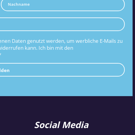
nen Daten genutzt werden, um werbliche E-Mails zu
widerrufen kann. Ich bin mit den
*
lden
Social Media