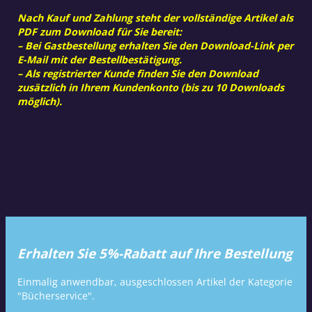
Nach Kauf und Zahlung steht der vollständige Artikel als
PDF zum Download für Sie bereit:
– Bei Gastbestellung erhalten Sie den Download-Link per
E-Mail mit der Bestellbestätigung.
– Als registrierter Kunde finden Sie den Download
zusätzlich in Ihrem Kundenkonto (bis zu 10 Downloads
möglich).
Erhalten Sie 5%-Rabatt auf Ihre Bestellung
Einmalig anwendbar, ausgeschlossen Artikel der Kategorie
"Bücherservice".