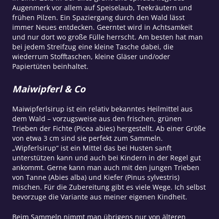
Augenmerk vor allem auf Speiselaub, Teekräutern und
frühen Pilzen. Ein Spaziergang durch den Wald lässt
immer Neues entdecken. Geerntet wird in Achtsamkeit
und nur dort wo große Fülle herrscht. Am besten hat man
bei jedem Streifzug eine kleine Tasche dabei, die
wiederrum Stofftaschen, kleine Gläser und/oder
Papiertüten beinhaltet.
Maiwipferl & Co
Maiwipferlsirup ist ein relativ bekanntes Heilmittel aus
dem Wald – vorzugsweise aus den frischen, grünen
Trieben der Fichte (Picea abies) hergestellt. Ab einer Größe
von etwa 3 cm sind sie perfekt zum Sammeln.
„Wipferlsirup“ ist ein Mittel das bei Husten sanft
unterstützen kann und auch bei Kindern in der Regel gut
ankommt. Gerne kann man auch mit den jungen Trieben
von Tanne (Abies alba) und Kiefer (Pinus sylvestris)
mischen. Für die Zubereitung gibt es viele Wege. Ich selbst
bevorzuge die Variante aus meiner eigenen Kindheit.
Beim Sammeln nimmt man übrigens nur von älteren