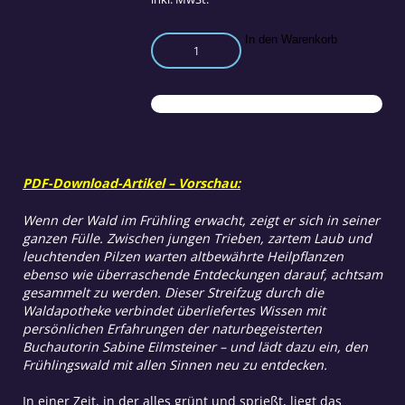
Unbekannte
In den Warenkorb
Schätze
aus
der
Waldapotheke
Menge
PDF-Download-Artikel – Vorschau:
Wenn der Wald im Frühling erwacht, zeigt er sich in seiner
ganzen Fülle. Zwischen jungen Trieben, zartem Laub und
leuchtenden Pilzen warten altbewährte Heilpflanzen
ebenso wie überraschende Entdeckungen darauf, achtsam
gesammelt zu werden. Dieser Streifzug durch die
Waldapotheke verbindet überliefertes Wissen mit
persönlichen Erfahrungen der naturbegeisterten
Buchautorin Sabine Eilmsteiner – und lädt dazu ein, den
Frühlingswald mit allen Sinnen neu zu entdecken.
In einer Zeit, in der alles grünt und sprießt, liegt das