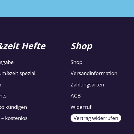
zeit Hefte
Shop
usgabe
Shop
um&zeit spezial
Versandinformation
n
Zahlungsarten
nts
AGB
Abo kündigen
Widerruf
 – kostenlos
Vertrag widerrufen