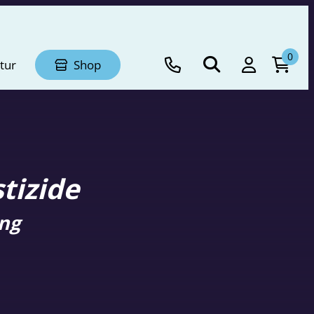
0
tur
Shop
tizide
ng