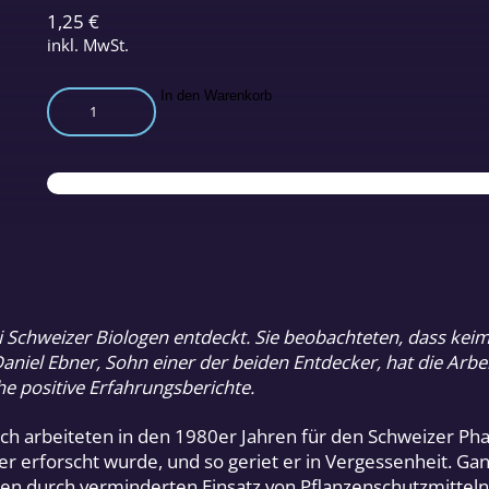
1,25
€
inkl. MwSt.
Urzeit-
In den Warenkorb
Code
statt
Pestizide
Menge
 Schweizer Biologen entdeckt. Sie beobachteten, dass keim
aniel Ebner, Sohn einer der beiden Entdecker, hat die Arbei
e positive Erfahrungsberichte.
ch arbeiteten in den 1980er Jahren für den Schweizer Pha
ter erforscht wurde, und so geriet er in Vergessenheit. Ga
n durch verminderten Einsatz von Pflanzenschutzmittel