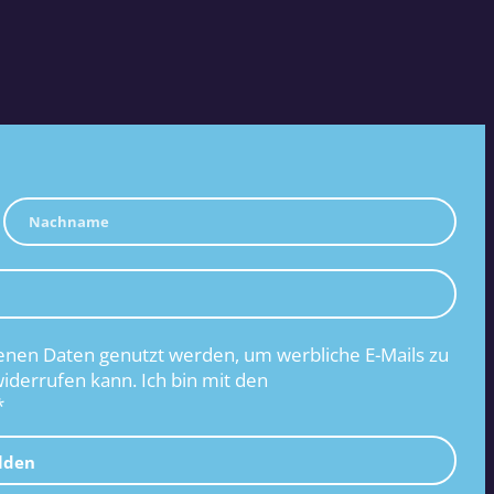
nen Daten genutzt werden, um werbliche E-Mails zu
widerrufen kann. Ich bin mit den
*
lden