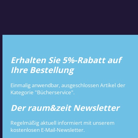
Erhalten Sie 5%-Rabatt auf
Ihre Bestellung
Einmalig anwendbar, ausgeschlossen Artikel der
Kategorie "Bücherservice".
Der raum&zeit Newsletter
Regelmäßig aktuell informiert mit unserem
kostenlosen E-Mail-Newsletter.