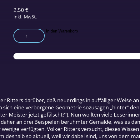
2,50
€
inkl. MwSt.
Verborgene
In den Warenkorb
Geometrie
–
Geheimsprache
alter
Meister
Menge
er Ritters darüber, daß neuerdings in auffälliger Weise a
n sich eine verborgene Geometrie sozusagen „hinter“ de
 Meister jetzt gefälscht?“
). Nun wollten viele Leserinn
t daher an drei Beispielen berühmter Gemälde, was es dami
r wenige verfügten. Volker Ritters versucht, dieses Wisse
deshalb so aktuell, weil wir dabei sind, uns von dem mate