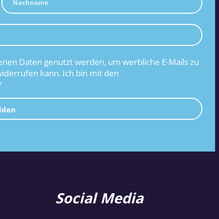
nen Daten genutzt werden, um werbliche E-Mails zu
widerrufen kann. Ich bin mit den
*
lden
Social Media