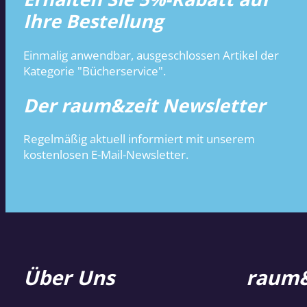
Ihre Bestellung
Einmalig anwendbar, ausgeschlossen Artikel der
Kategorie "Bücherservice".
Der raum&zeit Newsletter
Regelmäßig aktuell informiert mit unserem
kostenlosen E-Mail-Newsletter.
Über Uns
raum&