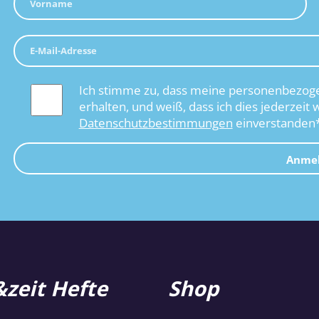
Ich stimme zu, dass meine personenbezoge
erhalten, und weiß, dass ich dies jederzeit 
Datenschutzbestimmungen
einverstanden
Anme
zeit Hefte
Shop