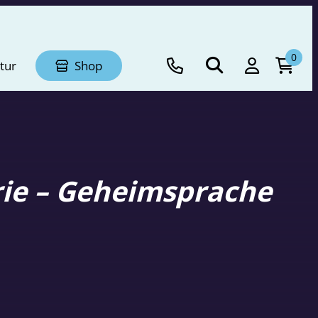
0
tur
Shop
ie – Geheimsprache