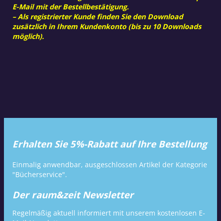
E-Mail mit der Bestellbestätigung.
– Als registrierter Kunde finden Sie den Download
zusätzlich in Ihrem Kundenkonto (bis zu 10 Downloads
möglich).
Erhalten Sie 5%-Rabatt auf Ihre Bestellung
Einmalig anwendbar, ausgeschlossen Artikel der Kategorie
"Bücherservice".
Der raum&zeit Newsletter
Regelmäßig aktuell informiert mit unserem kostenlosen E-