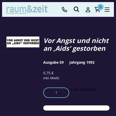
0
Vor Angst und nicht
an ‚Aids‘ gestorben
Ausgabe 59
Jahrgang 1992
0,75
€
inkl. MwSt.
Vor
In den Warenkorb
Angst
und
nicht
an
'Aids'