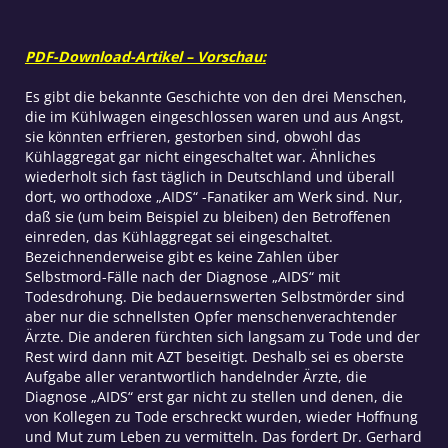
gestorben
Menge
PDF-Download-Artikel – Vorschau:
Es gibt die bekannte Geschichte von den drei Menschen,
die im Kühlwagen eingeschlossen waren und aus Angst,
sie könnten erfrieren, gestorben sind, obwohl das
Kühlaggregat gar nicht eingeschaltet war. Ähnliches
wiederholt sich fast täglich in Deutschland und überall
dort, wo orthodoxe „AIDS“ -Fanatiker am Werk sind. Nur,
daß sie (um beim Beispiel zu bleiben) den Betroffenen
einreden, das Kühlaggregat sei eingeschaltet.
Bezeichnenderweise gibt es keine Zahlen über
Selbstmord-Fälle nach der Diagnose „AIDS“ mit
Todesdrohung. Die bedauernswerten Selbstmörder sind
aber nur die schnellsten Opfer menschenverachtender
Ärzte. Die anderen fürchten sich langsam zu Tode und der
Rest wird dann mit AZT beseitigt. Deshalb sei es oberste
Aufgabe aller verantwortlich handelnder Ärzte, die
Diagnose „AIDS“ erst gar nicht zu stellen und denen, die
von Kollegen zu Tode erschreckt wurden, wieder Hoffnung
und Mut zum Leben zu vermitteln. Das fordert Dr. Gerhard