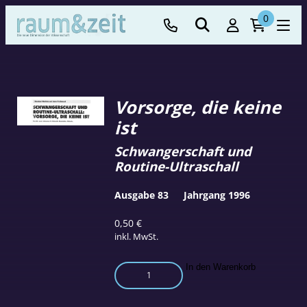
0
Vorsorge, die keine
ist
Schwangerschaft und
Routine-Ultraschall
Ausgabe 83
Jahrgang 1996
0,50
€
inkl. MwSt.
Vorsorge,
In den Warenkorb
die
keine