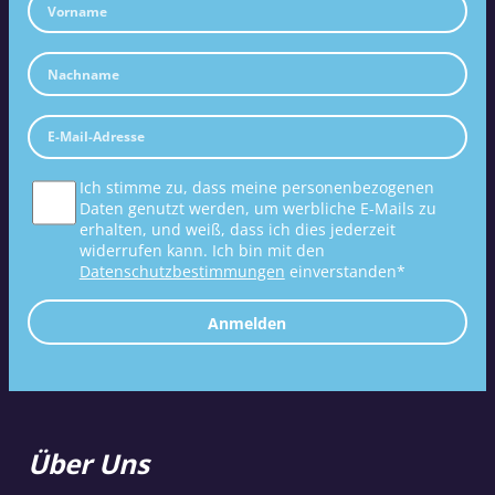
Ich stimme zu, dass meine personenbezogenen
Daten genutzt werden, um werbliche E-Mails zu
erhalten, und weiß, dass ich dies jederzeit
widerrufen kann. Ich bin mit den
Datenschutzbestimmungen
einverstanden*
Anmelden
Über Uns