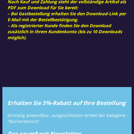
Nach Kauf und Zahlung steht der vollständige Artikel als
PDF zum Download für Sie bereit:
– Bei Gastbestellung erhalten Sie den Download-Link per
E-Mail mit der Bestellbestätigung.
– Als registrierter Kunde finden Sie den Download
zusätzlich in Ihrem Kundenkonto (bis zu 10 Downloads
möglich).
Erhalten Sie 5%-Rabatt auf Ihre Bestellung
Einmalig anwendbar, ausgeschlossen Artikel der Kategorie
"Bücherservice".
Der raum&zeit Newsletter