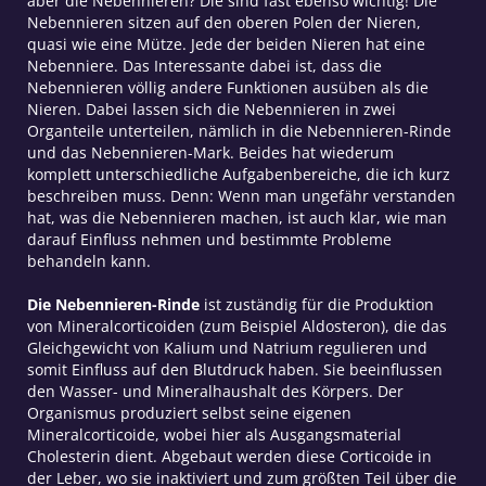
aber die Nebennieren? Die sind fast ebenso wichtig! Die
Nebennieren sitzen auf den oberen Polen der Nieren,
quasi wie eine Mütze. Jede der beiden Nieren hat eine
Nebenniere. Das Interessante dabei ist, dass die
Nebennieren völlig andere Funktionen ausüben als die
Nieren. Dabei lassen sich die Nebennieren in zwei
Organteile unterteilen, nämlich in die Nebennieren-Rinde
und das Nebennieren-Mark. Beides hat wiederum
komplett unterschiedliche Aufgabenbereiche, die ich kurz
beschreiben muss. Denn: Wenn man ungefähr verstanden
hat, was die Nebennieren machen, ist auch klar, wie man
darauf Einfluss nehmen und bestimmte Probleme
behandeln kann.
Die Nebennieren-Rinde
ist zuständig für die Produktion
von Mineralcorticoiden (zum Beispiel Aldosteron), die das
Gleichgewicht von Kalium und Natrium regulieren und
somit Einfluss auf den Blutdruck haben. Sie beeinflussen
den Wasser- und Mineralhaushalt des Körpers. Der
Organismus produziert selbst seine eigenen
Mineralcorticoide, wobei hier als Ausgangsmaterial
Cholesterin dient. Abgebaut werden diese Corticoide in
der Leber, wo sie inaktiviert und zum größten Teil über die