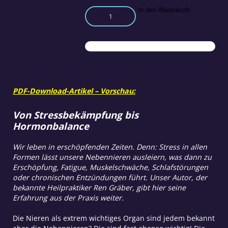
Warum
In den Warenkorb
die
Nebennieren
unverzichtbar
sind
Menge
PDF-Download-Artikel – Vorschau:
Von Stressbekämpfung bis
Hormonbalance
Wir leben in erschöpfenden Zeiten. Denn: Stress in allen
Formen lässt unsere Nebennieren ausleiern, was dann zu
Erschöpfung, Fatigue, Muskelschwäche, Schlafstörungen
oder chronischen Entzündungen führt. Unser Autor, der
bekannte Heilpraktiker Ren Gräber, gibt hier seine
Erfahrung aus der Praxis weiter.
Die Nieren als extrem wichtiges Organ sind jedem bekannt