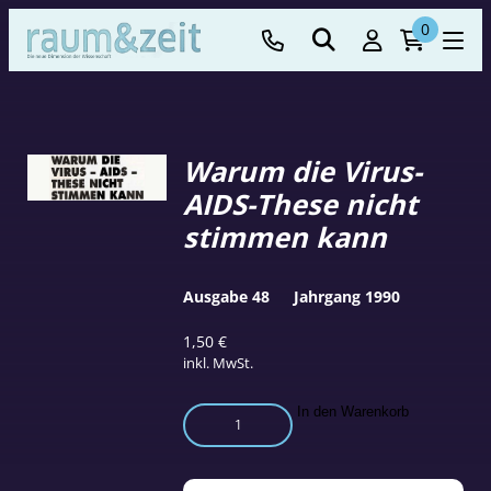
0
Warum die Virus-
AIDS-These nicht
stimmen kann
Ausgabe 48
Jahrgang 1990
1,50
€
inkl. MwSt.
Warum
In den Warenkorb
die
Virus-
AIDS-