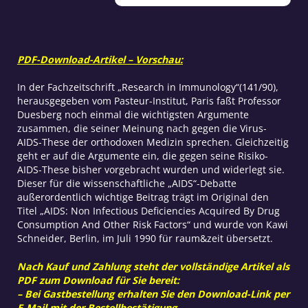
These
nicht
stimmen
kann
PDF-Download-Artikel – Vorschau:
Menge
In der Fachzeitschrift „Research in Immunology“(141/90),
herausgegeben vom Pasteur-Institut, Paris faßt Professor
Duesberg noch einmal die wichtigsten Argumente
zusammen, die seiner Meinung nach gegen die Virus-
AIDS-These der orthodoxen Medizin sprechen. Gleichzeitig
geht er auf die Argumente ein, die gegen seine Risiko-
AIDS-These bisher vorgebracht wurden und widerlegt sie.
Dieser für die wissenschaftliche „AIDS“-Debatte
außerordentlich wichtige Beitrag trägt im Original den
Titel „AIDS: Non Infectious Deficiencies Acquired By Drug
Consumption And Other Risk Factors“ und wurde von Kawi
Schneider, Berlin, im Juli 1990 für raum&zeit übersetzt.
Nach Kauf und Zahlung steht der vollständige Artikel als
PDF zum Download für Sie bereit:
– Bei Gastbestellung erhalten Sie den Download-Link per
E-Mail mit der Bestellbestätigung.