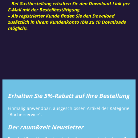
– Bei Gastbestellung erhalten Sie den Download-Link per
E-Mail mit der Bestellbestätigung.
– Als registrierter Kunde finden Sie den Download
zusätzlich in Ihrem Kundenkonto (bis zu 10 Downloads
möglich).
Erhalten Sie 5%-Rabatt auf Ihre Bestellung
Einmalig anwendbar, ausgeschlossen Artikel der Kategorie
"Bücherservice".
Der raum&zeit Newsletter