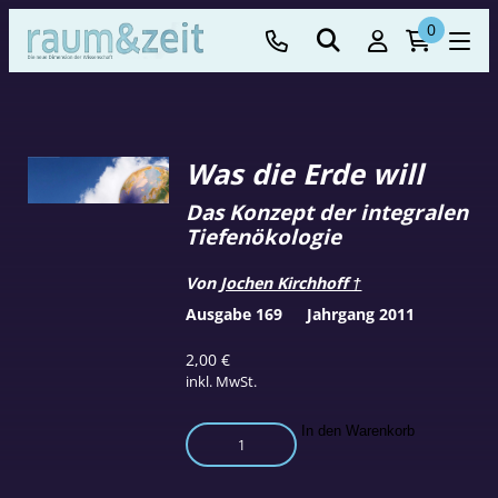
0
Was die Erde will
Das Konzept der integralen
Tiefenökologie
Von
Jochen Kirchhoff †
Ausgabe 169
Jahrgang 2011
2,00
€
inkl. MwSt.
Was
In den Warenkorb
die
Erde