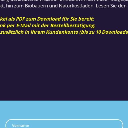
t, hin zum Biobauern und Naturkostladen. Lesen Sie den
kel als PDF zum Download für Sie bereit:
nk per E-Mail mit der Bestellbestätigung.
 zusätzlich in Ihrem Kundenkonto (bis zu 10 Downloads