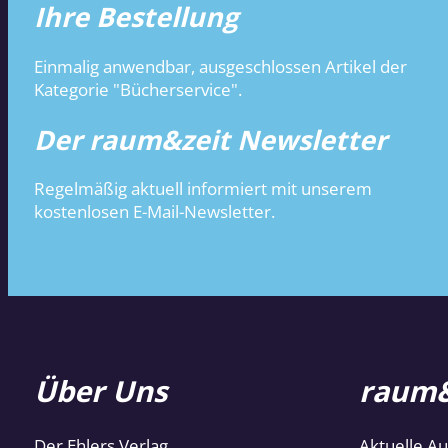
Ihre Bestellung
Einmalig anwendbar, ausgeschlossen Artikel der
Kategorie "Bücherservice".
Der raum&zeit Newsletter
Regelmäßig aktuell informiert mit unserem
kostenlosen E-Mail-Newsletter.
Über Uns
raum&
Der Ehlers Verlag
Aktuelle A