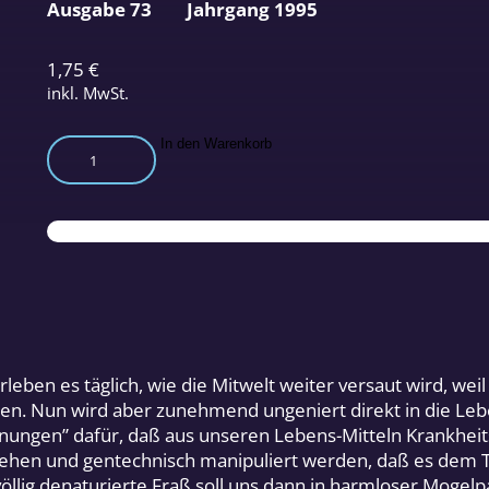
Ausgabe 73
Jahrgang 1995
1,75
€
inkl. MwSt.
Was
In den Warenkorb
uns
die
EU
zwischen
Messer
und
Gabel
mogelt
Menge
rleben es täglich, wie die Mitwelt weiter versaut wird, w
. Nun wird aber zunehmend ungeniert direkt in die Leben
nungen” dafür, daß aus unseren Lebens-Mitteln Krankheit
rsehen und gentechnisch manipuliert werden, daß es dem T
llig denaturierte Fraß soll uns dann in harmloser Mogelp