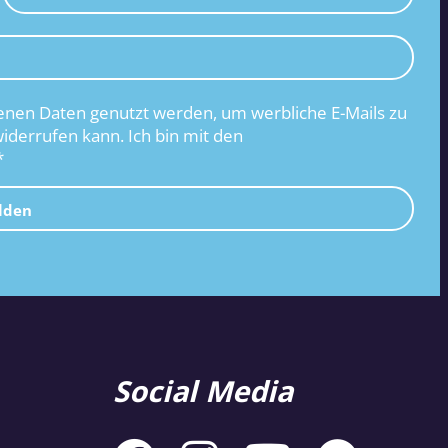
nen Daten genutzt werden, um werbliche E-Mails zu
widerrufen kann. Ich bin mit den
*
lden
Social Media