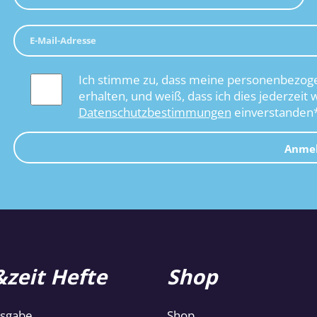
Ich stimme zu, dass meine personenbezoge
erhalten, und weiß, dass ich dies jederzeit 
Datenschutzbestimmungen
einverstanden
Anme
zeit Hefte
Shop
usgabe
Shop