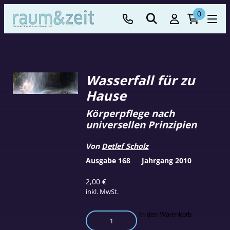
0
Wasserfall für zu
Hause
Körperpflege nach
universellen Prinzipien
Von
Detlef Scholz
Ausgabe 168
Jahrgang 2010
2,00
€
inkl. MwSt.
Wasserfall
In den Warenkorb
für