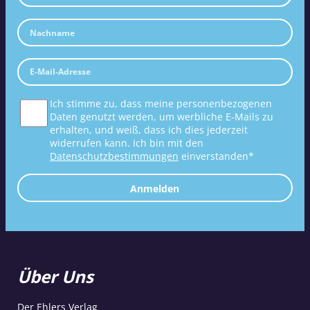
Ich stimme zu, dass meine personenbezogenen
Daten genutzt werden, um werbliche E-Mails zu
erhalten, und weiß, dass ich dies jederzeit
widerrufen kann. Ich bin mit den
Datenschutzbestimmungen
einverstanden*
Anmelden
Über Uns
Der Ehlers Verlag