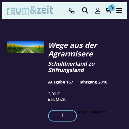
0
Wege aus der
Agrarmisere
Schuldnerland zu
Stiftungsland
Ausgabe 167
Jahrgang 2010
2,00
€
inkl. MwSt.
Wege
In den Warenkorb
aus
der