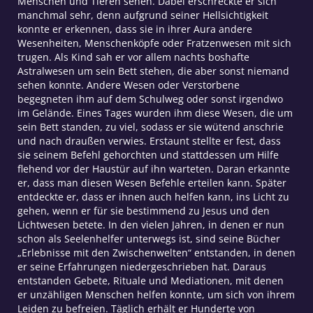
Menschen und Tieren sehen. Dabei erschreckte er sich
manchmal sehr, denn aufgrund seiner Hellsichtigkeit
konnte er erkennen, dass sie in ihrer Aura andere
Wesenheiten, Menschenköpfe oder Fratzenwesen mit sich
trugen. Als Kind sah er vor allem nachts boshafte
Astralwesen um sein Bett stehen, die aber sonst niemand
sehen konnte. Andere Wesen oder Verstorbene
begegneten ihm auf dem Schulweg oder sonst irgendwo
im Gelände. Eines Tages wurden ihm diese Wesen, die um
sein Bett standen, zu viel, sodass er sie wütend anschrie
und nach draußen verwies. Erstaunt stellte er fest, dass
sie seinem Befehl gehorchten und stattdessen um Hilfe
flehend vor der Haustür auf ihn warteten. Daran erkannte
er, dass man diesen Wesen Befehle erteilen kann. Später
entdeckte er, dass er ihnen auch helfen kann, ins Licht zu
gehen, wenn er für sie bestimmend zu Jesus und den
Lichtwesen betete. In den vielen Jahren, in denen er nun
schon als Seelenhelfer unterwegs ist, sind seine Bücher
„Erlebnisse mit den Zwischenwelten“ entstanden, in denen
er seine Erfahrungen niedergeschrieben hat. Daraus
entstanden Gebete, Rituale und Mediationen, mit denen
er unzähligen Menschen helfen konnte, um sich von ihrem
Leiden zu befreien. Täglich erhält er Hunderte von