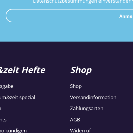
Datenschutzbestimmungen
einverstanden
Anme
zeit Hefte
Shop
usgabe
Shop
um&zeit spezial
Versandinformation
n
Zahlungsarten
nts
AGB
Abo kündigen
Widerruf