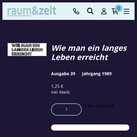
0
Wie man ein langes
Leben erreicht
Ausgabe 39
Jahrgang 1989
1,25
€
inkl. MwSt.
Wie
In den Warenkorb
man
ein
langes
Leben
erreicht