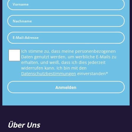
Ich stimme zu, dass meine personenbezogenen
Daten genutzt werden, um werbliche E-Mails zu
erhalten, und weiß, dass ich dies jederzeit
widerrufen kann. Ich bin mit den
Datenschutzbestimmungen
einverstanden*
Anmelden
Über Uns