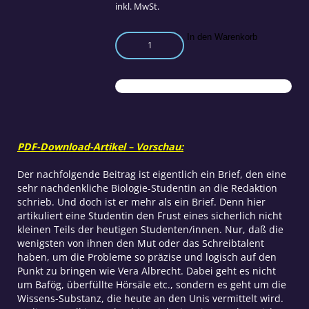
inkl. MwSt.
Wie
In den Warenkorb
man
Leben
an
toten
Tieren
studiert
oder
PDF-Download-Artikel – Vorschau:
die
Sache
Der nachfolgende Beitrag ist eigentlich ein Brief, den eine
mit
sehr nachdenkliche Biologie-Studentin an die Redaktion
den
schrieb. Und doch ist er mehr als ein Brief. Denn hier
intelligenten
artikuliert eine Studentin den Frust eines sicherlich nicht
Gene
kleinen Teils der heutigen Studenten/innen. Nur, daß die
Menge
wenigsten von ihnen den Mut oder das Schreibtalent
haben, um die Probleme so präzise und logisch auf den
Punkt zu bringen wie Vera Albrecht. Dabei geht es nicht
um Bafög, überfüllte Hörsäle etc., sondern es geht um die
Wissens-Substanz, die heute an den Unis vermittelt wird.