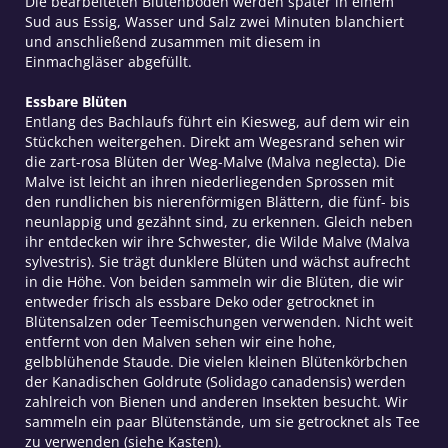
Die bearbeiteten Blütenböden werden später in einem
Sud aus Essig, Wasser und Salz zwei Minuten blanchiert
und anschließend zusammen mit diesem in
Einmachgläser abgefüllt.
Essbare Blüten
Entlang des Bachlaufs führt ein Kiesweg, auf dem wir ein
Stückchen weitergehen. Direkt am Wegesrand sehen wir
die zart-rosa Blüten der Weg-Malve (Malva neglecta). Die
Malve ist leicht an ihren niederliegenden Sprossen mit
den rundlichen bis nierenförmigen Blättern, die fünf- bis
neunlappig und gezähnt sind, zu erkennen. Gleich neben
ihr entdecken wir ihre Schwester, die Wilde Malve (Malva
sylvestris). Sie trägt dunklere Blüten und wächst aufrecht
in die Höhe. Von beiden sammeln wir die Blüten, die wir
entweder frisch als essbare Deko oder getrocknet in
Blütensalzen oder Teemischungen verwenden. Nicht weit
entfernt von den Malven sehen wir eine hohe,
gelbblühende Staude. Die vielen kleinen Blütenkörbchen
der Kanadischen Goldrute (Solidago canadensis) werden
zahlreich von Bienen und anderen Insekten besucht. Wir
sammeln ein paar Blütenstände, um sie getrocknet als Tee
zu verwenden (siehe Kasten).