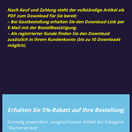
Nach Kauf und Zahlung steht der vollständige Artikel als
PDF zum Download für Sie bereit:
– Bei Gastbestellung erhalten Sie den Download-Link per
E-Mail mit der Bestellbestätigung.
– Als registrierter Kunde finden Sie den Download
zusätzlich in Ihrem Kundenkonto (bis zu 10 Downloads
möglich).
Erhalten Sie 5%-Rabatt auf Ihre Bestellung
Einmalig anwendbar, ausgeschlossen Artikel der Kategorie
"Bücherservice".