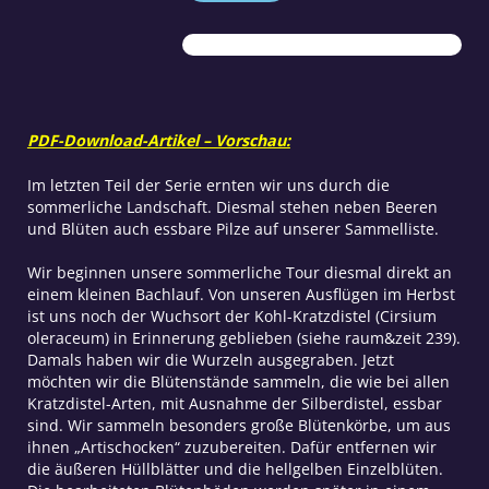
die
Küche
Teil
4
Menge
PDF-Download-Artikel – Vorschau:
Im letzten Teil der Serie ernten wir uns durch die
sommerliche Landschaft. Diesmal stehen neben Beeren
und Blüten auch essbare Pilze auf unserer Sammelliste.
Wir beginnen unsere sommerliche Tour diesmal direkt an
einem kleinen Bachlauf. Von unseren Ausflügen im Herbst
ist uns noch der Wuchsort der Kohl-Kratzdistel (Cirsium
oleraceum) in Erinnerung geblieben (siehe raum&zeit 239).
Damals haben wir die Wurzeln ausgegraben. Jetzt
möchten wir die Blütenstände sammeln, die wie bei allen
Kratzdistel-Arten, mit Ausnahme der Silberdistel, essbar
sind. Wir sammeln besonders große Blütenkörbe, um aus
ihnen „Artischocken“ zuzubereiten. Dafür entfernen wir
die äußeren Hüllblätter und die hellgelben Einzelblüten.