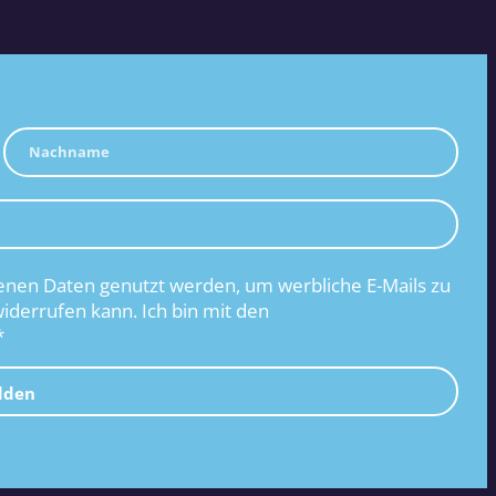
nen Daten genutzt werden, um werbliche E-Mails zu
widerrufen kann. Ich bin mit den
*
lden