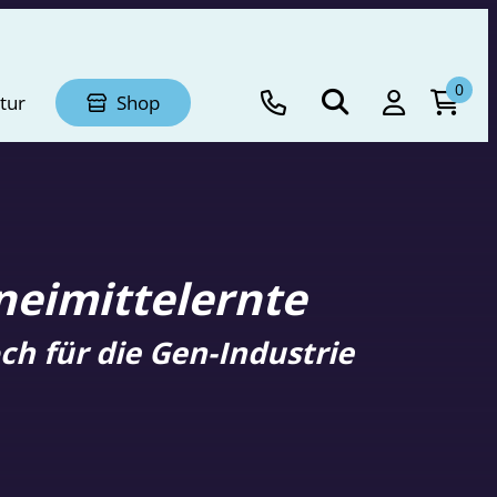
0
tur
Shop
eimittelernte
h für die Gen-Industrie