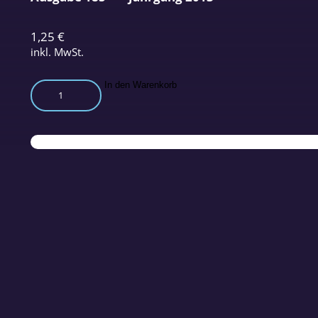
1,25
€
inkl. MwSt.
Willkommen
In den Warenkorb
zur
Arzneimittelernte
Menge