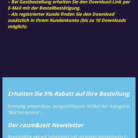
– Bei Gastbestellung erhalten Sie den Download-Link per
E-Mail mit der Bestellbestätigung.
– Als registrierter Kunde finden Sie den Download
zusätzlich in Ihrem Kundenkonto (bis zu 10 Downloads
möglich).
Erhalten Sie 5%-Rabatt auf Ihre Bestellung
Einmalig anwendbar, ausgeschlossen Artikel der Kategorie
"Bücherservice".
Der raum&zeit Newsletter
Regelmäßig aktuell informiert mit unserem kostenlosen E-