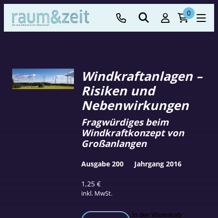
0
Windkraftanlagen –
Risiken und
Nebenwirkungen
Fragwürdiges beim
Windkraftkonzept von
Großanlangen
Ausgabe 200
Jahrgang 2016
1,25
€
inkl. MwSt.
Windkraftanlagen
In den Warenkorb