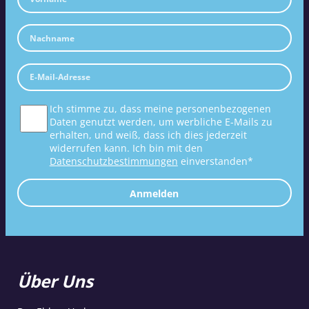
Ich stimme zu, dass meine personenbezogenen
Daten genutzt werden, um werbliche E-Mails zu
erhalten, und weiß, dass ich dies jederzeit
widerrufen kann. Ich bin mit den
Datenschutzbestimmungen
einverstanden*
Anmelden
Über Uns