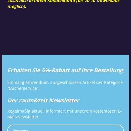
zusätzlich in Ihrem Kundenkonto (bis zu 10 Downloads
möglich).
Erhalten Sie 5%-Rabatt auf Ihre Bestellung
Einmalig anwendbar, ausgeschlossen Artikel der Kategorie
"Bücherservice".
Der raum&zeit Newsletter
Regelmäßig aktuell informiert mit unserem kostenlosen E-
Mail-Newsletter.