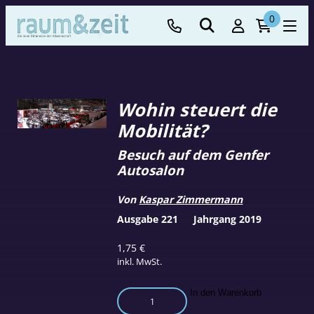
0
Wohin steuert die
Mobilität?
Besuch auf dem Genfer
Autosalon
Von
Kaspar Zimmermann
Ausgabe 221
Jahrgang 2019
1,75
€
inkl. MwSt.
Wohin
In den Warenkorb
steuert