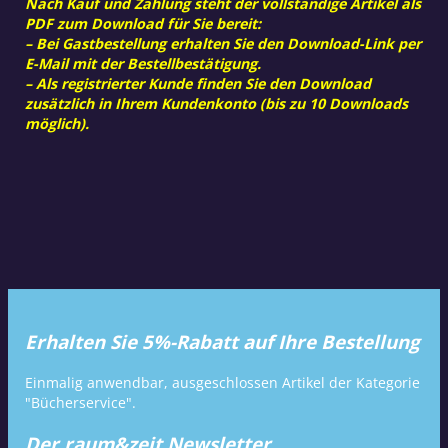
Nach Kauf und Zahlung steht der vollständige Artikel als
PDF zum Download für Sie bereit:
– Bei Gastbestellung erhalten Sie den Download-Link per
E-Mail mit der Bestellbestätigung.
– Als registrierter Kunde finden Sie den Download
zusätzlich in Ihrem Kundenkonto (bis zu 10 Downloads
möglich).
Erhalten Sie 5%-Rabatt auf Ihre Bestellung
Einmalig anwendbar, ausgeschlossen Artikel der Kategorie
"Bücherservice".
Der raum&zeit Newsletter