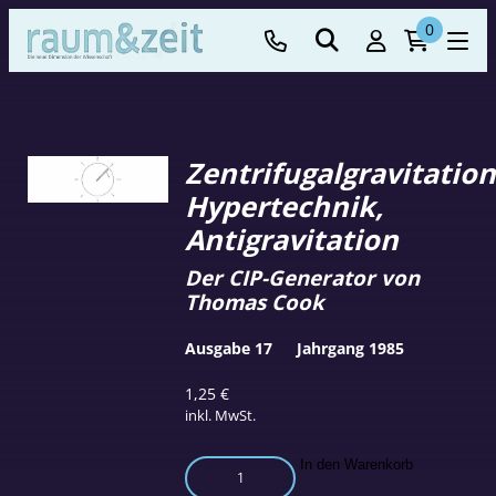
0
Zentrifugalgravitation
Hypertechnik,
Antigravitation
Der CIP-Generator von
Thomas Cook
Ausgabe 17
Jahrgang 1985
1,25
€
inkl. MwSt.
Zentrifugalgravitation,
In den Warenkorb
Hypertechnik,