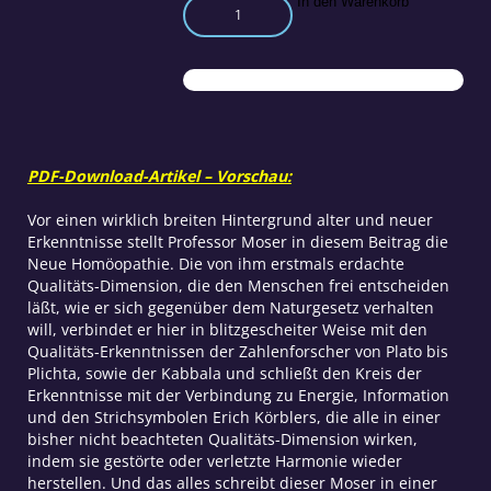
Zur
In den Warenkorb
Wissenschaftstheorie
der
neuen
Homöopathie
Teil
5
Menge
PDF-Download-Artikel – Vorschau:
Vor einen wirklich breiten Hintergrund alter und neuer
Erkenntnisse stellt Professor Moser in diesem Beitrag die
Neue Homöopathie. Die von ihm erstmals erdachte
Qualitäts-Dimension, die den Menschen frei entscheiden
läßt, wie er sich gegenüber dem Naturgesetz verhalten
will, verbindet er hier in blitzgescheiter Weise mit den
Qualitäts-Erkenntnissen der Zahlenforscher von Plato bis
Plichta, sowie der Kabbala und schließt den Kreis der
Erkenntnisse mit der Verbindung zu Energie, Information
und den Strichsymbolen Erich Körblers, die alle in einer
bisher nicht beachteten Qualitäts-Dimension wirken,
indem sie gestörte oder verletzte Harmonie wieder
herstellen. Und das alles schreibt dieser Moser in einer