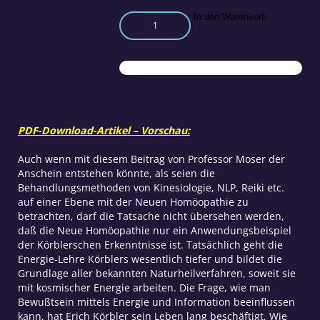
Zur
In den Warenkorb
Wissenschaftstheorie
der
neuen
Homöopathie
Teil
7
Menge
PDF-Download-Artikel – Vorschau:
Auch wenn mit diesem Beitrag von Professor Moser der
Anschein entstehen könnte, als seien die
Behandlungsmethoden von Kinesiologie, NLP, Reiki etc.
auf einer Ebene mit der Neuen Homöopathie zu
betrachten, darf die Tatsache nicht übersehen werden,
daß die Neue Homöopathie nur ein Anwendungsbeispiel
der Körblerschen Erkenntnisse ist. Tatsächlich geht die
Energie-Lehre Körblers wesentlich tiefer und bildet die
Grundlage aller bekannten Naturheilverfahren, soweit sie
mit kosmischer Energie arbeiten. Die Frage, wie man
Bewußtsein mittels Energie und Information beeinflussen
kann, hat Erich Körbler sein Leben lang beschäftigt. Wie