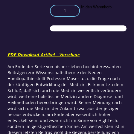
Zur
In den Warenkorb
Wissenschaftstheorie
der
neuen
Homöopathie
Teil
8
Menge
PDF-Download-Artikel – Vorschau:
Am Ende der Serie von bisher sieben hochinteressanten
Beiträgen zur Wissenschaftstheorie der Neuen
Homöopathie stellt Professor Moser u. a. die Frage nach
der künftigen Entwicklung der Medizin. Er kommt zu dem
Schluß, daß sich auch die Medizin wesentlich verändern
wird, weil eine holistische Medizin andere Diagnose- und
Heilmethoden hervorbringen wird. Seiner Meinung nach
wird sich die Medizin der Zukunft zwar aus der jetzigen
heraus entwickeln, am Ende aber wesentlich höher
entwickelt sein, und zwar nicht im Sinne von HighTech,
sondern im geistig/ethischen Sinne. Am wertvollsten ist in
diesem letzten Beitrag wohl die Gegenüberstellung von