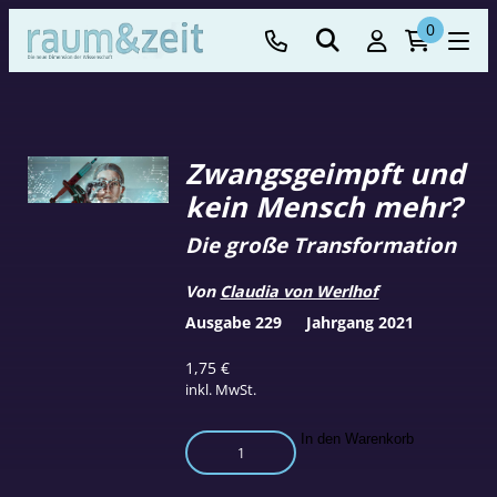
0
Zwangsgeimpft und
kein Mensch mehr?
Die große Transformation
Von
Claudia von Werlhof
Ausgabe 229
Jahrgang 2021
1,75
€
inkl. MwSt.
Zwangsgeimpft
In den Warenkorb
und
kein