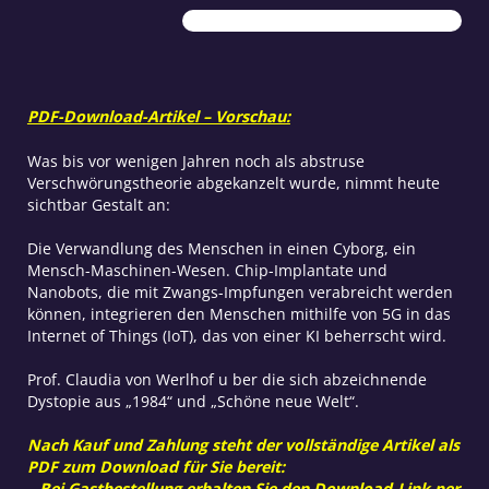
Mensch
mehr?
Menge
PDF-Download-Artikel – Vorschau:
Was bis vor wenigen Jahren noch als abstruse
Verschwörungstheorie abgekanzelt wurde, nimmt heute
sichtbar Gestalt an:
Die Verwandlung des Menschen in einen Cyborg, ein
Mensch-Maschinen-Wesen. Chip-Implantate und
Nanobots, die mit Zwangs-Impfungen verabreicht werden
können, integrieren den Menschen mithilfe von 5G in das
Internet of Things (IoT), das von einer KI beherrscht wird.
Prof. Claudia von Werlhof u ber die sich abzeichnende
Dystopie aus „1984“ und „Schöne neue Welt“.
Nach Kauf und Zahlung steht der vollständige Artikel als
PDF zum Download für Sie bereit:
– Bei Gastbestellung erhalten Sie den Download-Link per