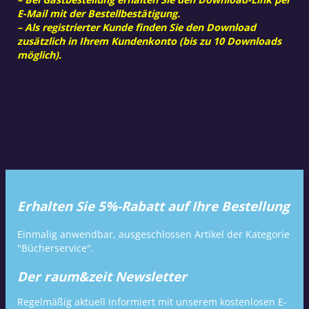
E-Mail mit der Bestellbestätigung.
– Als registrierter Kunde finden Sie den Download
zusätzlich in Ihrem Kundenkonto (bis zu 10 Downloads
möglich).
Erhalten Sie 5%-Rabatt auf Ihre Bestellung
Einmalig anwendbar, ausgeschlossen Artikel der Kategorie
"Bücherservice".
Der raum&zeit Newsletter
Regelmäßig aktuell informiert mit unserem kostenlosen E-