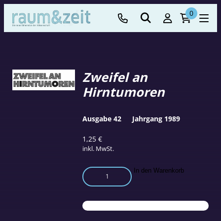
0
Zweifel an
Hirntumoren
Ausgabe 42
Jahrgang 1989
1,25
€
inkl. MwSt.
Zweifel
In den Warenkorb
an
Hirntumoren
Menge