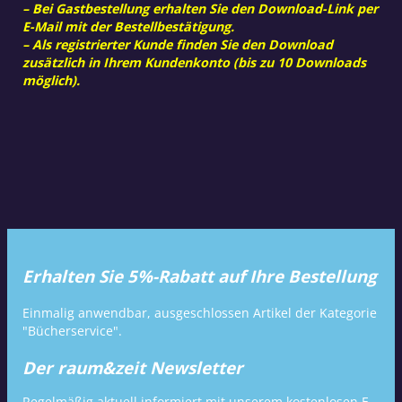
– Bei Gastbestellung erhalten Sie den Download-Link per
E-Mail mit der Bestellbestätigung.
– Als registrierter Kunde finden Sie den Download
zusätzlich in Ihrem Kundenkonto (bis zu 10 Downloads
möglich).
Erhalten Sie 5%-Rabatt auf Ihre Bestellung
Einmalig anwendbar, ausgeschlossen Artikel der Kategorie
"Bücherservice".
Der raum&zeit Newsletter
Regelmäßig aktuell informiert mit unserem kostenlosen E-